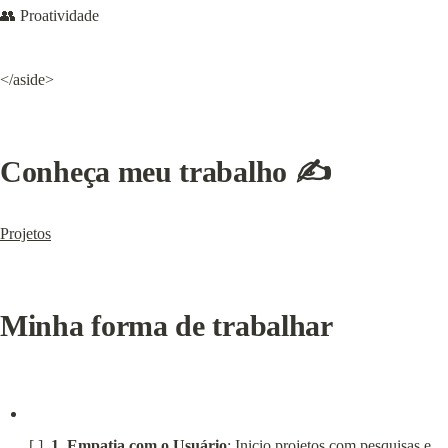
👥 Proatividade
</aside>
Conheça meu trabalho ✍️
Projetos
Minha forma de trabalhar
[ ]  
1. Empatia com o Usuário
: Inicio projetos com pesquisas e 