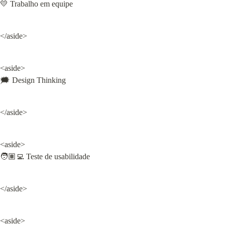
💛 Trabalho em equipe
</aside>
<aside>

🗯️ Design Thinking
</aside>
<aside>

🧑🏽‍💻 Teste de usabilidade
</aside>
<aside>
