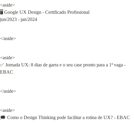
<aside>

🖥️ Google UX Design - Certificado Profissional

jun/2023 - jan/2024
</aside>
<aside>

✅ Jornada UX: 8 dias de garra e o seu case pronto para a 1ª vaga - 
EBAC
</aside>
<aside>

🗯️ Como o Design Thinking pode facilitar a rotina de UX? - EBAC