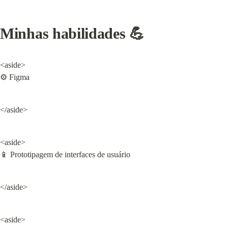
Minhas habilidades 💪
<aside>

⚙ Figma
</aside>
<aside>

📱 Prototipagem de interfaces de usuário
</aside>
<aside>
